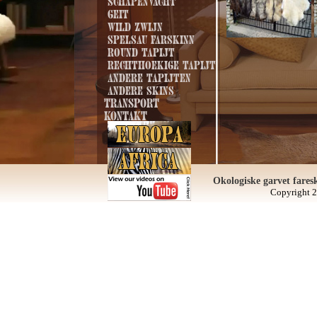
Schapenvacht
Geit
Wild zwijn
Spelsau farskinn
Round tapijt
Rechthoekige tapijt
Andere tapijten
Andere skins
Transport
Kontakt
Okologiske garvet fares
Copyright