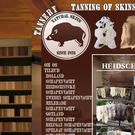
HEIDSCH
Om os
Tilbud
Holland
schapenvacht
Heidschnucke
schapenvacht
Zweden schapenvacht
Melerade
schapenvacht
Gotland
schapenvacht
Relugan schapenvacht
Spelsau schapenvacht