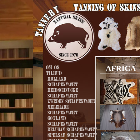
AFRICA
Om os
Tilbud
Holland
schapenvacht
Heidschnucke
schapenvacht
Zweden schapenvacht
Melerade
schapenvacht
Gotland
schapenvacht
Relugan schapenvacht
Spelsau schapenvacht