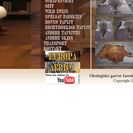
Schapenvacht
Geit
Wild zwijn
Spelsau farskinn
Round tapijt
Rechthoekige tapijt
Andere tapijten
Andere skins
Transport
Kontakt
Okologiske garvet fares
Copyright