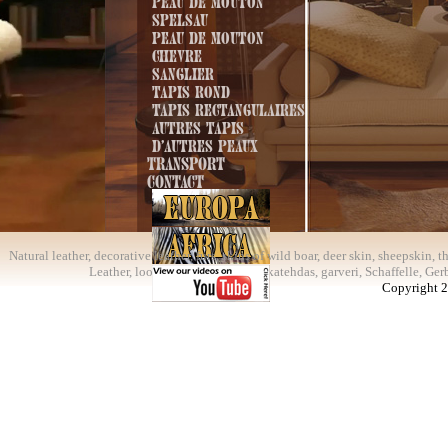
Peau de mouton
Spelsau
Peau de mouton
Chevre
Sanglier
Tapis rond
Tapis rectangulaires
Autres tapis
D'autres peaux
Transport
Contact
Natural leather, decorative leather, furs, skins of wild boar, deer skin, sheepskin,
Leather, looierij, leerlooierij, nahkatehdas, garveri, Schaffelle, Ge
Copyright